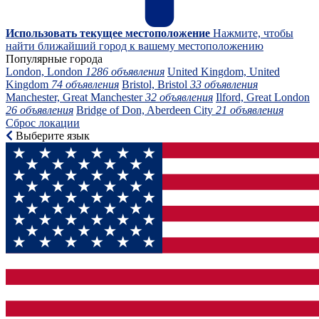
Использовать текущее местоположение
Нажмите, чтобы
найти ближайший город к вашему местоположению
Популярные города
London, London
1286 объявления
United Kingdom, United
Kingdom
74 объявления
Bristol, Bristol
33 объявления
Manchester, Great Manchester
32 объявления
Ilford, Great London
26 объявления
Bridge of Don, Aberdeen City
21 объявления
Сброс локации
Выберите язык