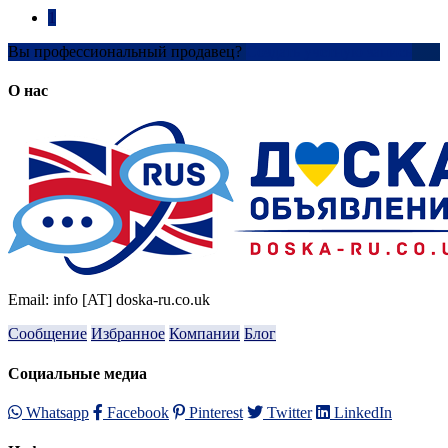
1
Вы профессиональный продавец?
Создать учетную запись
О нас
Email: info [AT] doska-ru.co.uk
Сообщение
Избранное
Компании
Блог
Социальные медиа
Whatsapp
Facebook
Pinterest
Twitter
LinkedIn