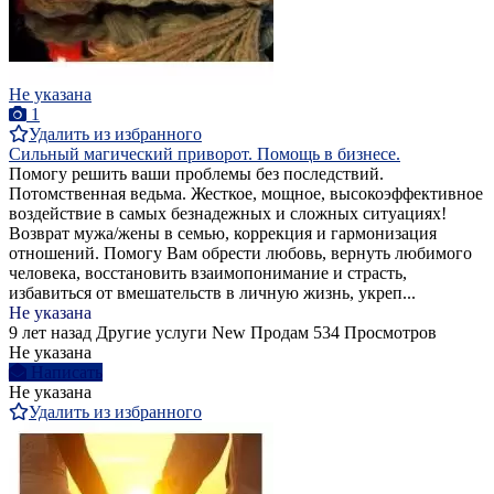
Не указана
1
Удалить из избранного
Сильный магический приворот. Помощь в бизнесе.
Помогу решить ваши проблемы без последствий.
Потомственная ведьма. Жесткое, мощное, высокоэффективное
воздействие в самых безнадежных и сложных ситуациях!
Возврат мужа/жены в семью, коррекция и гармонизация
отношений. Помогу Вам обрести любовь, вернуть любимого
человека, восстановить взаимопонимание и страсть,
избавиться от вмешательств в личную жизнь, укреп...
Не указана
9 лет назад
Другие услуги
New
Продам
534 Просмотров
Не указана
Написать
Не указана
Удалить из избранного