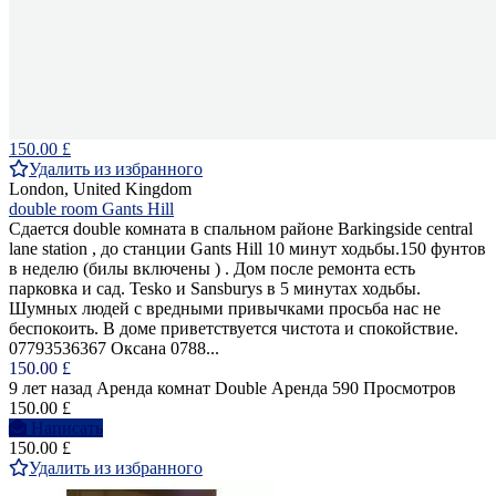
150.00 £
Удалить из избранного
London, United Kingdom
double room Gants Hill
Сдается double комната в спальном районе Barkingside central
lane station , до станции Gants Hill 10 минут ходьбы.150 фунтов
в неделю (билы включены ) . Дом после ремонта есть
парковка и сад. Tesko и Sansburys в 5 минутах ходьбы.
Шумных людей с вредными привычками просьба нас не
беспокоить. В доме приветствуется чистота и спокойствие.
07793536367 Оксана 0788...
150.00 £
9 лет назад
Аренда комнат Double
Аренда
590 Просмотров
150.00 £
Написать
150.00 £
Удалить из избранного