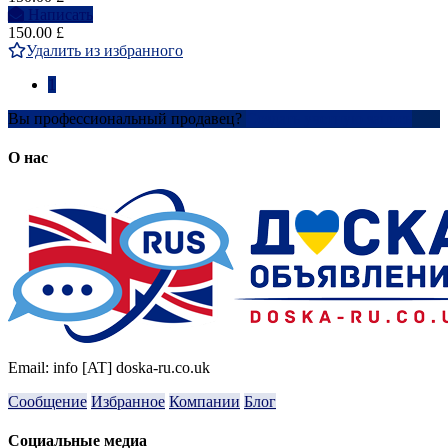
Написать
150.00 £
Удалить из избранного
1
Вы профессиональный продавец?
Создать учетную запись
О нас
Email: info [AT] doska-ru.co.uk
Сообщение
Избранное
Компании
Блог
Социальные медиа