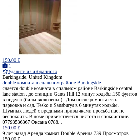
150.00 £
1
Удалить из избранного
Barkingside, United Kingdom
double комната в спальном районе Barkingside
сдается double комната в спальном районе Barkingside central
lane station , до станции Gants Hill 12 минут ходьбы.150 фунтов
в неделю (билы включены ) . Дом после ремонта есть
парковка и сад. Tesko и Sansburys в 6 минутах ходьбы.
Шумных людей с вредными привычками просьба нас не
беспокоить. В доме приветствуется чистота и спокойствие.
07793536367 Оксана 0788...
150.00 £
9 лет назад
Аренда комнат Double
Аренда
739 Просмотров
150.00 £