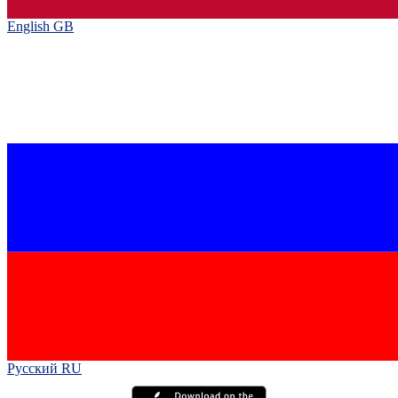
English GB‎
Русский RU‎