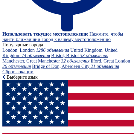
Использовать текущее местоположение
Нажмите, чтобы
найти ближайший город к вашему местоположению
Популярные города
London, London
1286 объявления
United Kingdom, United
Kingdom
74 объявления
Bristol, Bristol
33 объявления
Manchester, Great Manchester
32 объявления
Ilford, Great London
26 объявления
Bridge of Don, Aberdeen City
21 объявления
Сброс локации
Выберите язык