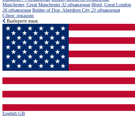
Manchester, Great Manchester
32 объявления
Ilford, Great London
26 объявления
Bridge of Don, Aberdeen City
21 объявления
Сброс локации
Выберите язык
English GB‎