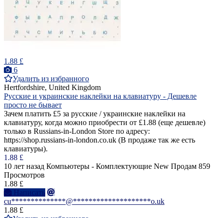
1.88 £
6
Удалить из избранного
Hertfordshire, United Kingdom
Русские и украинские наклейки на клавиатуру - Дешевле
просто не бывает
Зачем платить £5 за русские / украинские наклейки на
клавиатуру, когда можно приобрести от £1.88 (еще дешевле)
только в Russians-in-London Store по адресу:
https://shop.russians-in-london.co.uk (В продаже так же есть
клавиатуры).
1.88 £
10 лет назад
Компьютеры - Комплектующие
New
Продам
859
Просмотров
1.88 £
Написать
cu**************@********************o.uk
1.88 £