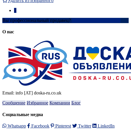
Удалить из избранного
1
Вы профессиональный продавец?
Создать учетную запись
О нас
Email: info [AT] doska-ru.co.uk
Сообщение
Избранное
Компании
Блог
Социальные медиа
Whatsapp
Facebook
Pinterest
Twitter
LinkedIn