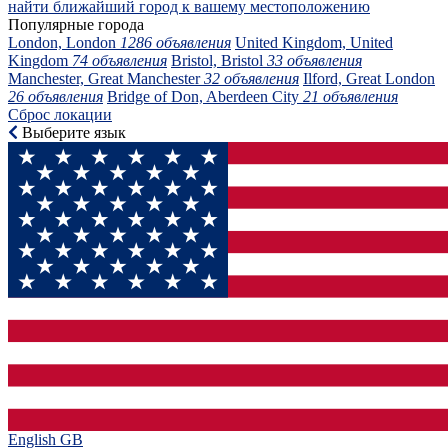
найти ближайший город к вашему местоположению
Популярные города
London, London
1286 объявления
United Kingdom, United
Kingdom
74 объявления
Bristol, Bristol
33 объявления
Manchester, Great Manchester
32 объявления
Ilford, Great London
26 объявления
Bridge of Don, Aberdeen City
21 объявления
Сброс локации
Выберите язык
English GB‎