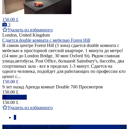
150.00 £
3
Удалить из избранного
London, United Kingdom
Сдается double комната с мебелью Forest Hill
В самом центре Forest Hill (3 зона) сдается double комната с
мебелью в просторной светлой квартире. 1 минута до метро!
(14 мин до London Bridge, 30 мин Oxford St). Рядом главная
улица,автобусы, Post Office, большой Sainsbury's, бассейн, два
спортивных зала - все в пределах 1-3 минут. Сдается на
одного человека, подойдет для работающих по профессии кто
ценит с...
150.00 £
9 лет назад
Аренда комнат Double
700 Просмотров
150.00 £
Написать
150.00 £
Удалить из избранного
1
Вы профессиональный продавец?
Создать учетную запись