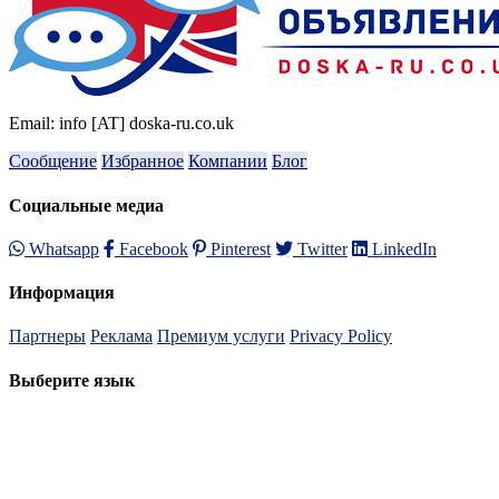
Email: info [AT] doska-ru.co.uk
Сообщение
Избранное
Компании
Блог
Социальные медиа
Whatsapp
Facebook
Pinterest
Twitter
LinkedIn
Информация
Партнеры
Реклама
Премиум услуги
Privacy Policy
Выберите язык