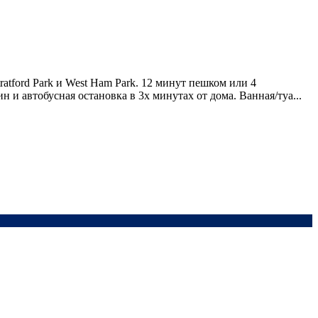
atford Park и West Ham Park. 12 минут пешком или 4
зин и автобусная остановка в 3х минутах от дома. Ванная/туа...