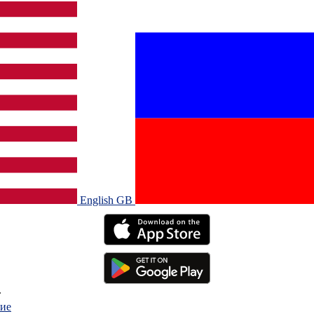
English GB‎
.
ие