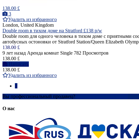
138.00 £
3
Удалить из избранного
London, United Kingdom
Double room в тихом доме нa Stratford £138 p/w
Double room для одного человека в тихом доме с приятными сос
автобусных остоновки от Stratford Station/Queen Elizabeth Olympi
138.00 £
9 лет назад
Аренда комнат Single
782 Просмотров
138.00 £
Написать
138.00 £
Удалить из избранного
1
Вы профессиональный продавец?
Создать учетную запись
О нас