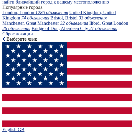
найти ближайший город к вашему местоположению
Популярные города
London, London
1286 объявления
United Kingdom, United
Kingdom
74 объявления
Bristol, Bristol
33 объявления
Manchester, Great Manchester
32 объявления
Ilford, Great London
26 объявления
Bridge of Don, Aberdeen City
21 объявления
Сброс локации
Выберите язык
English GB‎