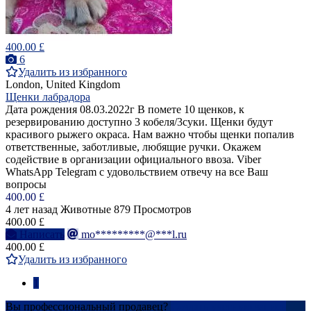
400.00 £
6
Удалить из избранного
London, United Kingdom
Щенки лабрадора
Дата рождения 08.03.2022г В помете 10 щенков, к
резервированию доступно 3 кобеля/3суки. Щенки будут
красивого рыжего окраса. Нам важно чтобы щенки попалив
ответственные, заботливые, любящие ручки. Окажем
содействие в организации официального ввоза. Viber
WhatsApp Telegram с удовольствием отвечу на все Ваш
вопросы
400.00 £
4 лет назад
Животные
879 Просмотров
400.00 £
Написать
mo*********@***l.ru
400.00 £
Удалить из избранного
1
Вы профессиональный продавец?
Создать учетную запись