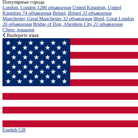
Популярные города
London, London
1286 объявления
United Kingdom, United
Kingdom
74 объявления
Bristol, Bristol
33 объявления
Manchester, Great Manchester
32 объявления
Ilford, Great London
26 объявления
Bridge of Don, Aberdeen City
21 объявления
Сброс локации
Выберите язык
English GB‎