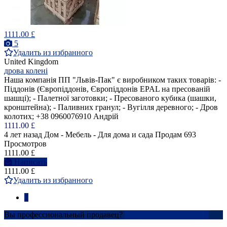
1111.00 £
5
Удалить из избранного
United Kingdom
дрова колені
Наша компанія ПП "Львів-Пак" є виробником таких товарів: -
Піддонів (Європіддонів, Європіддонів EPAL на пресованій
шашці); - Палетної заготовки; - Пресованого кубика (шашки,
кронштейна); - Паливних гранул; - Вугілля деревного; - Дров
колотих; +38 0960076910 Андрій
1111.00 £
4 лет назад
Дом - Мебель - Для дома и сада
Продам
693
Просмотров
1111.00 £
Написать
1111.00 £
Удалить из избранного
1
Вы профессиональный продавец?
Создать учетную запись