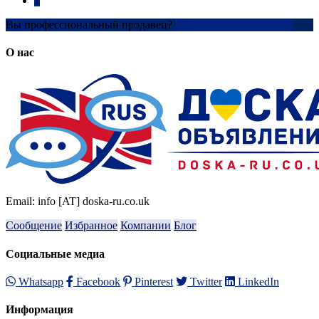
1
Вы профессиональный продавец?
Создать учетную запись
О нас
Email: info [AT] doska-ru.co.uk
Сообщение
Избранное
Компании
Блог
Социальные медиа
Whatsapp
Facebook
Pinterest
Twitter
LinkedIn
Информация