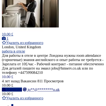
10.00 £
1
Удалить из избранного
London, United Kingdom
работа в отеле
Для работы в отеле в центре Лондона нужны room attendance
(горничные) знания английского и опыт работы не требуется -
Зарплата от 10£/час - Рабочий контракт - питание обеспеченно
Для деталей пишите на эмаил jobs@hmserv.co.uk или по
телефону +447599084210
10.00 £
4 лет назад
Вакансии
811 Просмотров
10.00 £
Написать
jo**@********o.uk
10.00 £
Удалить из избранного