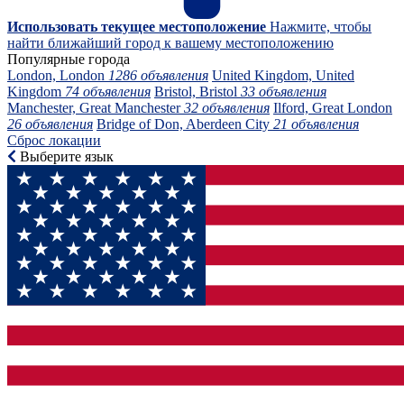
Использовать текущее местоположение
Нажмите, чтобы
найти ближайший город к вашему местоположению
Популярные города
London, London
1286 объявления
United Kingdom, United
Kingdom
74 объявления
Bristol, Bristol
33 объявления
Manchester, Great Manchester
32 объявления
Ilford, Great London
26 объявления
Bridge of Don, Aberdeen City
21 объявления
Сброс локации
Выберите язык