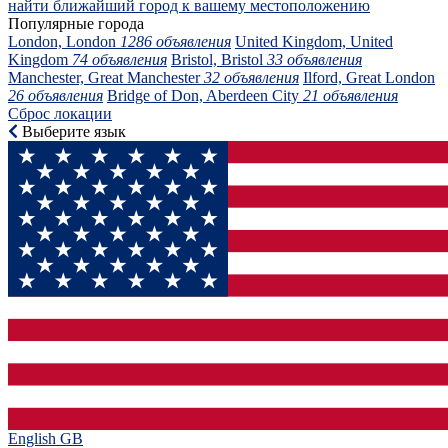
найти ближайший город к вашему местоположению
Популярные города
London, London
1286 объявления
United Kingdom, United
Kingdom
74 объявления
Bristol, Bristol
33 объявления
Manchester, Great Manchester
32 объявления
Ilford, Great London
26 объявления
Bridge of Don, Aberdeen City
21 объявления
Сброс локации
Выберите язык
English GB‎