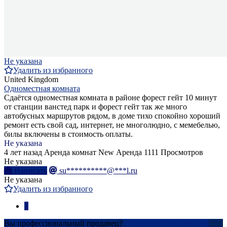
Не указана
Удалить из избранного
United Kingdom
Одноместная комната
Сдаётся одноместная комната в районе форест гейт 10 минут
от станции ванстед парк и форест гейт так же много
автобусных маршрутов рядом, в доме тихо спокойно хороший
ремонт есть свой сад, интернет, не многолюдно, с мемебелью,
билы включены в стоимость оплаты.
Не указана
4 лет назад
Аренда комнат
New
Аренда
1111 Просмотров
Не указана
Написать
su**********@***l.ru
Не указана
Удалить из избранного
1
Вы профессиональный продавец?
Создать учетную запись