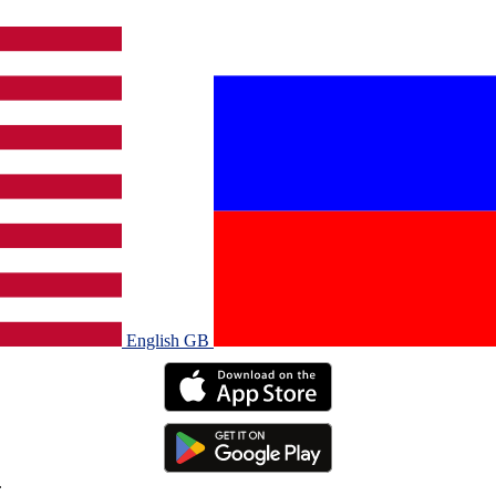
English GB‎
.