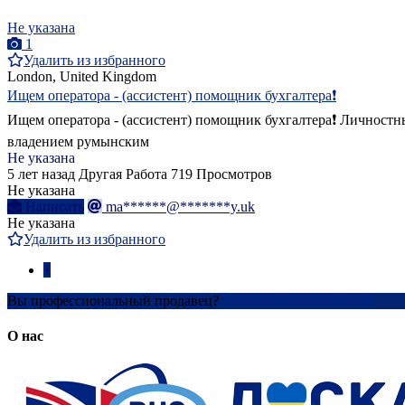
Не указана
1
Удалить из избранного
London, United Kingdom
Ищем оператора - (ассистент) помощник бухгалтера❗
Ищем оператора - (ассистент) помощник бухгалтера❗ Личностные
владением румынским
Не указана
5 лет назад
Другая Работа
719 Просмотров
Не указана
Написать
ma******@*******y.uk
Не указана
Удалить из избранного
1
Вы профессиональный продавец?
Создать учетную запись
О нас