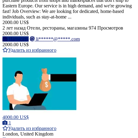
purchase products from shops and marketplaces that don't ship to
Eastern Europe. Our service is in high demand, and we're growing
fast! Job Overview: We are looking for dedicated, home-based
individuals, such as stay-at-home ...
2000.00 US$
2 лет назад
Отели, рестораны, магазины
974 Просмотров
2000.00 US$
Написать
li******@*****.com
2000.00 US$
Удалить из избранного
4000.00 US$
1
Удалить из избранного
London, United Kingdom