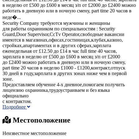
в неделю от £500 до £600 в месяц з/п от £2000 до £2400 можно
работать в дневную или в ночную смену, part time 20 часов в
неде�...
Security Company требуются мужчины и женщины
для работы охранником по специальностям : Security
Guard,Door Supervisor,CcTv Operator,свободные вакансии
имеются в магазинах,офисах,гостиницах,клубах,казино,
стройках,апартаментах и в других сферах,зарплата
еженедельная от £12.50 до £14 в час full time 40 часов,
зарплата в неделю от £500 до £600 в месяц з/п от £2000
до £2400 можно работать в дневную или в ночную смену,
part time 20 часов в неделю £1000 - £1200,контракт,отпуск
30 дней в году,зарплата в других зонах ниже чем в первой
зоне.
Предоставляем обучение 4-х дневное,помогаем получить
лицензию охранника,трудоустраиваем и без языка
официально
с контрактом.
Подробнее
Местоположение
Неизвестное местоположение