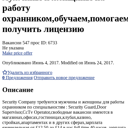
работу
охранником,обучаем,помогае
получить лицензию
Вакансии
547 прос
ID: 6733
Не указана
Make price offer
Опубликовано Июнь 4, 2017. Modified on Июнь 24, 2017.
Удалить из избранного
0
Предложения
Отправить новое предложение
Описание
Security Company требуются мужчины и женщины для работы
охранником по специальностям : Security Guard,Door
Supervisor,CcTv Operator,свободные вакансии имеются в
магазинах,офисах,гостиницах,клубах,казино,
стройках,апартаментах и в других сферах,зарплата
еженедельная от £12.50 до £14 в час full time 40 часов, зарплата