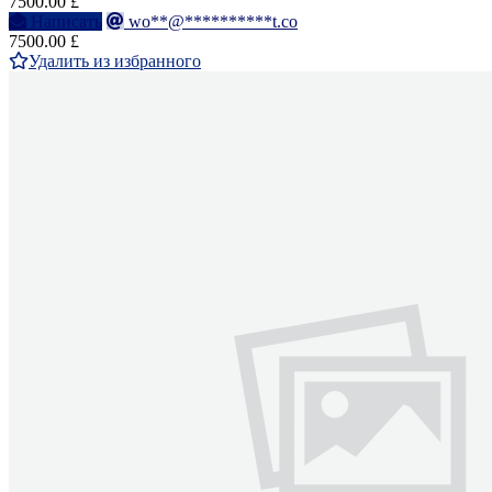
7500.00 £
Написать
wo**@**********t.co
7500.00 £
Удалить из избранного