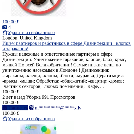
100.00 £
4
Удалить из избранного
London, United Kingdom
Ищем партнеров и работников в сфере Дизинфекции - клопов
и тараканов!
Нужны надежные и ответственные партнёры в сфере
Дизинфекции: Уничтожение тараканов, клопов, блох, крыс,
мышей По всей Великобритании! Самые низкие цены по
уничтожению насекомых в Лондоне ! Дезинсекция:
-тараканы; -клещи; -клопы; -блохи; -муравьи; Дератизация:
-крысы; -мыши; Обработка: -общежитий; -квартир; -домов;
-частных секторов; -любых помещений; -Кафе, ...
100.00 £
2 лет назад
Уборка
991 Просмотров
100.00 £
Написать
ni*********@****x.lv
100.00 £
Удалить из избранного