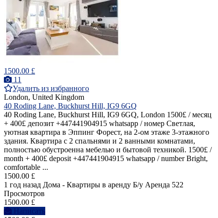
1500.00 £
11
Удалить из избранного
London, United Kingdom
40 Roding Lane, Buckhurst Hill, IG9 6GQ
40 Roding Lane, Buckhurst Hill, IG9 6GQ, London 1500£ / месяц
+ 400£ депозит +447441904915 whatsapp / номер Светлая,
уютная квартира в Эппинг Форест, на 2-ом этаже 3-этажного
здания. Квартира с 2 спальнями и 2 ванными комнатами,
полностью обустроенна мебелью и бытовой техникой. 1500£ /
month + 400£ deposit +447441904915 whatsapp / number Bright,
comfortable ...
1500.00 £
1 год назад
Дома - Квартиры в аренду
Б/у
Аренда
522
Просмотров
1500.00 £
Написать