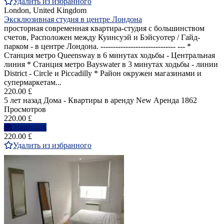
Удалить из избранного
London, United Kingdom
Эксклюзивная студия в центре Лондона
просторная современная квартира-студия с большинством
счетов, Расположен между Куинсуэй и Бэйсуотер / Гайд-
парком - в центре Лондона. ------------------------------ --- *
Станция метро Queensway в 6 минутах ходьбы - Центральная
линия * Станция метро Bayswater в 3 минутах ходьбы - линии
District - Circle и Piccadilly * Район окружен магазинами и
супермаркетам...
220.00 £
5 лет назад
Дома - Квартиры в аренду
New
Аренда
1862
Просмотров
220.00 £
Написать
220.00 £
Удалить из избранного