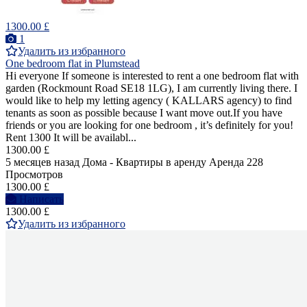
1300.00 £
1
Удалить из избранного
One bedroom flat in Plumstead
Hi everyone If someone is interested to rent a one bedroom flat with
garden (Rockmount Road SE18 1LG), I am currently living there. I
would like to help my letting agency ( KALLARS agency) to find
tenants as soon as possible because I want move out.If you have
friends or you are looking for one bedroom , it’s definitely for you!
Rent 1300 It will be availabl...
1300.00 £
5 месяцев назад
Дома - Квартиры в аренду
Аренда
228
Просмотров
1300.00 £
Написать
1300.00 £
Удалить из избранного