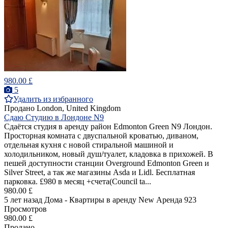
980.00 £
5
Удалить из избранного
Продано
London, United Kingdom
Сдаю Студию в Лондоне N9
Сдаётся студия в аренду район Edmonton Green N9 Лондон.
Просторная комната с двуспальной кроватью, диваном,
отдельная кухня с новой стиральной машиной и
холодильником, новый душ/туалет, кладовка в прихожей. В
пешей доступности станции Overground Edmonton Green и
Silver Street, а так же магазины Asda и Lidl. Бесплатная
парковка. £980 в месяц +счета(Council ta...
980.00 £
5 лет назад
Дома - Квартиры в аренду
New
Аренда
923
Просмотров
980.00 £
Продано