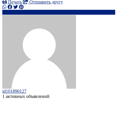
Печать
Отправить другу
8921599xxxx
va************@***l.ru
Написать
id101890127
1 активных объявлений