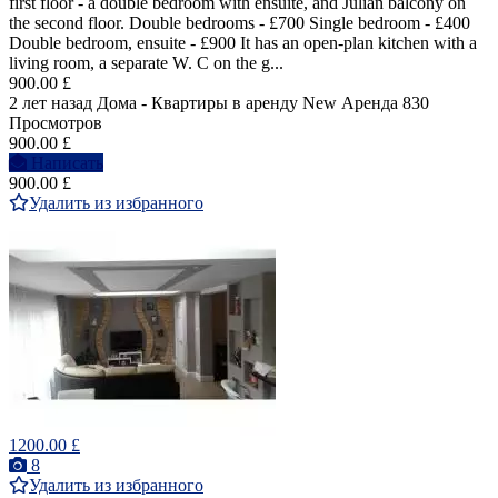
first floor - a double bedroom with ensuite, and Julian balcony on
the second floor. Double bedrooms - £700 Single bedroom - £400
Double bedroom, ensuite - £900 It has an open-plan kitchen with a
living room, a separate W. C on the g...
900.00 £
2 лет назад
Дома - Квартиры в аренду
New
Аренда
830
Просмотров
900.00 £
Написать
900.00 £
Удалить из избранного
1200.00 £
8
Удалить из избранного