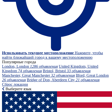
Использовать текущее местоположение
Нажмите, чтобы
найти ближайший город к вашему местоположению
Популярные города
London, London
1286 объявления
United Kingdom, United
Kingdom
74 объявления
Bristol, Bristol
33 объявления
Manchester, Great Manchester
32 объявления
Ilford, Great London
26 объявления
Bridge of Don, Aberdeen City
21 объявления
Сброс локации
Выберите язык