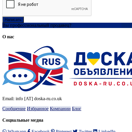
Написать
Вы профессиональный продавец?
Создать учетную запись
О нас
Email: info [AT] doska-ru.co.uk
Сообщение
Избранное
Компании
Блог
Социальные медиа
Whatsapp
Facebook
Pinterest
Twitter
LinkedIn