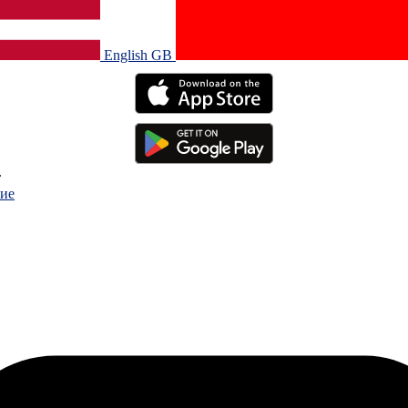
English GB‎
.
ие