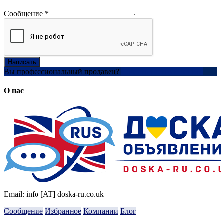
Сообщение
*
Написать
Вы профессиональный продавец?
Создать учетную запись
О нас
Email: info [AT] doska-ru.co.uk
Сообщение
Избранное
Компании
Блог