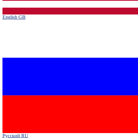
English GB‎
Русский RU‎