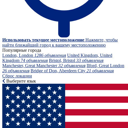
Использовать текущее местоположение
Нажмите, чтобы
найти ближайший город к вашему местоположению
Популярные города
London, London
1286 объявления
United Kingdom, United
Kingdom
74 объявления
Bristol, Bristol
33 объявления
Manchester, Great Manchester
32 объявления
Ilford, Great London
26 объявления
Bridge of Don, Aberdeen City
21 объявления
Сброс локации
Выберите язык