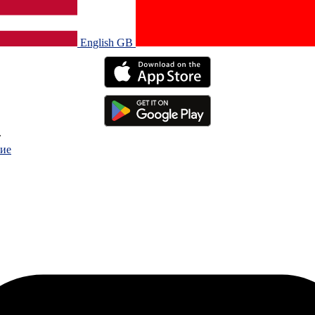
English GB‎
.
ие