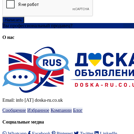
Написать
Вы профессиональный продавец?
Создать учетную запись
О нас
Email: info [AT] doska-ru.co.uk
Сообщение
Избранное
Компании
Блог
Социальные медиа
Whatsapp
Facebook
Pinterest
Twitter
LinkedIn