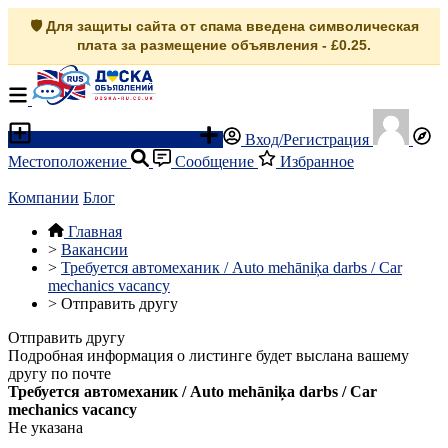
🛡️ Для защиты сайта от спама введена символическая
плата за размещение объявления - £0.25.
Разместить объявление
Вход/Регистрация
Местоположение
Сообщение
Избранное
Компании
Блог
Главная
>
Вакансии
>
Требуется автомеханик / Auto mehāniķa darbs / Car
mechanics vacancy
>
Отправить другу
Отправить другу
Подробная информация о листинге будет выслана вашему
другу по почте
Требуется автомеханик / Auto mehāniķa darbs / Car
mechanics vacancy
Не указана