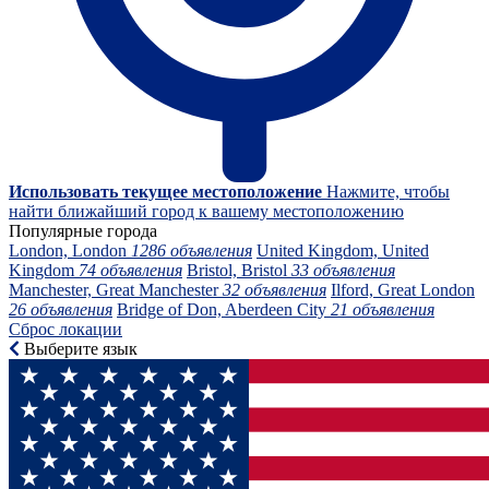
Использовать текущее местоположение
Нажмите, чтобы
найти ближайший город к вашему местоположению
Популярные города
London, London
1286 объявления
United Kingdom, United
Kingdom
74 объявления
Bristol, Bristol
33 объявления
Manchester, Great Manchester
32 объявления
Ilford, Great London
26 объявления
Bridge of Don, Aberdeen City
21 объявления
Сброс локации
Выберите язык