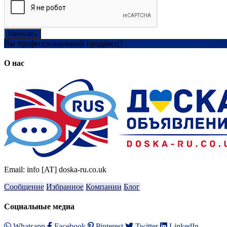
Написать
Вы профессиональный продавец?
Создать учетную запись
О нас
Email: info [AT] doska-ru.co.uk
Сообщение
Избранное
Компании
Блог
Социальные медиа
Whatsapp
Facebook
Pinterest
Twitter
LinkedIn