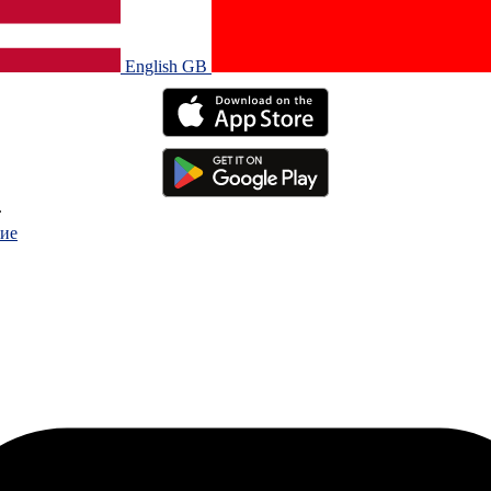
English GB‎
.
ие