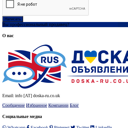
Написать
Вы профессиональный продавец?
Создать учетную запись
О нас
Email: info [AT] doska-ru.co.uk
Сообщение
Избранное
Компании
Блог
Социальные медиа
Whatsapp
Facebook
Pinterest
Twitter
LinkedIn