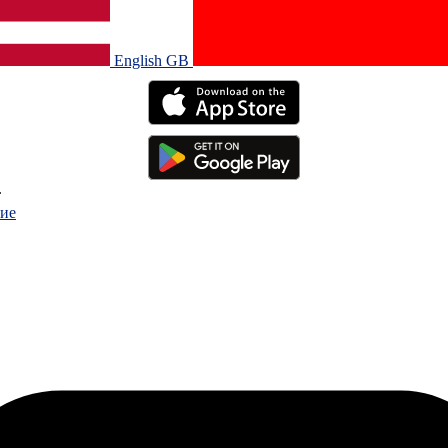
English GB‎
.
ие