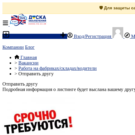
🛡️ Для защиты 
Разместить объявление
Вход/Регистрация
М
Компании
Блог
Главная
>
Вакансии
>
Работа на фабриках/складах/водители
>
Отправить другу
Отправить другу
Подробная информация о листинге будет выслана вашему другу