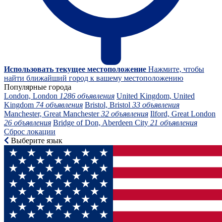
Использовать текущее местоположение
Нажмите, чтобы
найти ближайший город к вашему местоположению
Популярные города
London, London
1286 объявления
United Kingdom, United
Kingdom
74 объявления
Bristol, Bristol
33 объявления
Manchester, Great Manchester
32 объявления
Ilford, Great London
26 объявления
Bridge of Don, Aberdeen City
21 объявления
Сброс локации
Выберите язык