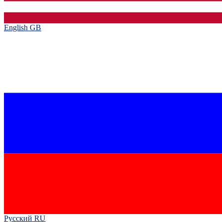
English GB‎
Русский RU‎