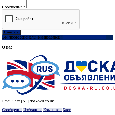
Сообщение
*
Написать
Вы профессиональный продавец?
Создать учетную запись
О нас
Email: info [AT] doska-ru.co.uk
Сообщение
Избранное
Компании
Блог