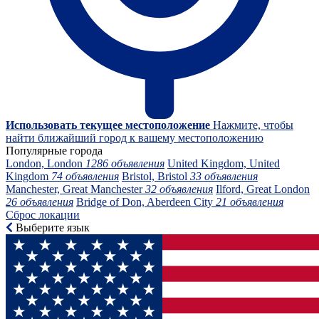
Использовать текущее местоположение
Нажмите, чтобы
найти ближайший город к вашему местоположению
Популярные города
London, London
1286 объявления
United Kingdom, United
Kingdom
74 объявления
Bristol, Bristol
33 объявления
Manchester, Great Manchester
32 объявления
Ilford, Great London
26 объявления
Bridge of Don, Aberdeen City
21 объявления
Сброс локации
Выберите язык