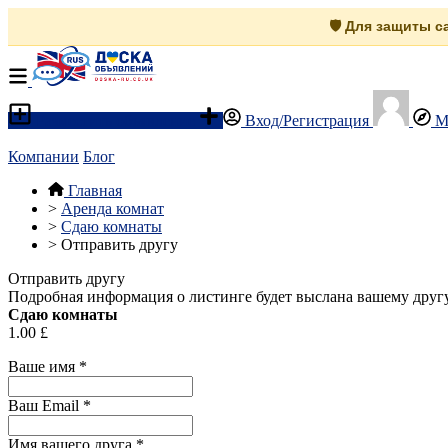
🛡️ Для защиты 
Разместить объявление
Вход/Регистрация
М
Компании
Блог
Главная
>
Аренда комнат
>
Сдаю комнаты
>
Отправить другу
Отправить другу
Подробная информация о листинге будет выслана вашему другу
Сдаю комнаты
1.00 £
Ваше имя
*
Ваш Email
*
Имя вашего друга
*