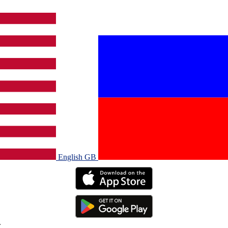
English GB‎
.