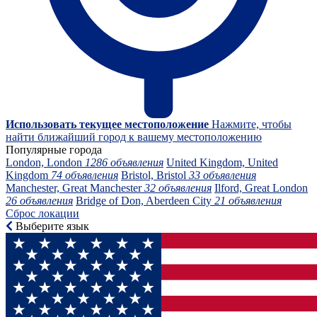
Использовать текущее местоположение
Нажмите, чтобы
найти ближайший город к вашему местоположению
Популярные города
London, London
1286 объявления
United Kingdom, United
Kingdom
74 объявления
Bristol, Bristol
33 объявления
Manchester, Great Manchester
32 объявления
Ilford, Great London
26 объявления
Bridge of Don, Aberdeen City
21 объявления
Сброс локации
Выберите язык