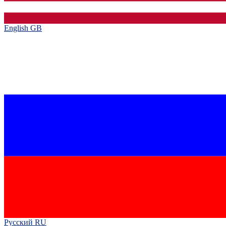
English GB‎
Русский RU‎