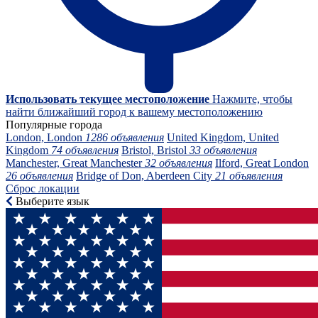
Использовать текущее местоположение
Нажмите, чтобы
найти ближайший город к вашему местоположению
Популярные города
London, London
1286 объявления
United Kingdom, United
Kingdom
74 объявления
Bristol, Bristol
33 объявления
Manchester, Great Manchester
32 объявления
Ilford, Great London
26 объявления
Bridge of Don, Aberdeen City
21 объявления
Сброс локации
Выберите язык