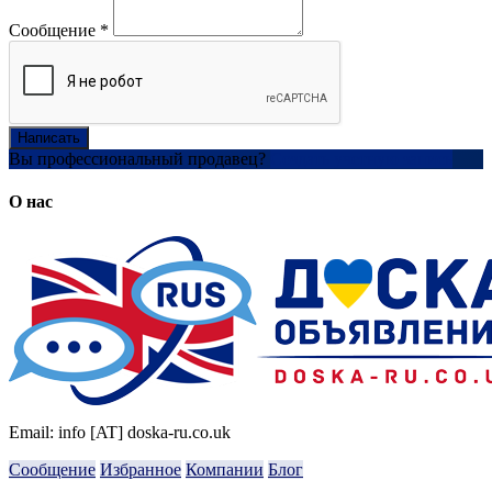
Сообщение
*
Написать
Вы профессиональный продавец?
Создать учетную запись
О нас
Email: info [AT] doska-ru.co.uk
Сообщение
Избранное
Компании
Блог