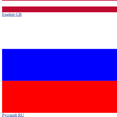
English GB‎
Русский RU‎