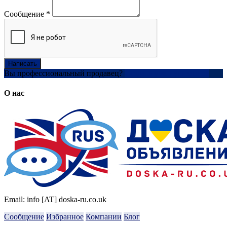
Сообщение
*
Написать
Вы профессиональный продавец?
Создать учетную запись
О нас
Email: info [AT] doska-ru.co.uk
Сообщение
Избранное
Компании
Блог