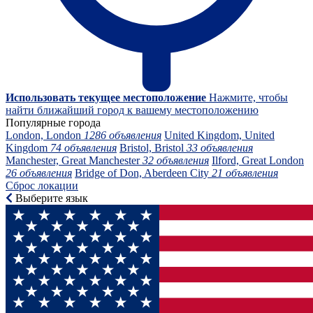
Использовать текущее местоположение
Нажмите, чтобы
найти ближайший город к вашему местоположению
Популярные города
London, London
1286 объявления
United Kingdom, United
Kingdom
74 объявления
Bristol, Bristol
33 объявления
Manchester, Great Manchester
32 объявления
Ilford, Great London
26 объявления
Bridge of Don, Aberdeen City
21 объявления
Сброс локации
Выберите язык