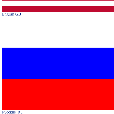
English GB‎
Русский RU‎