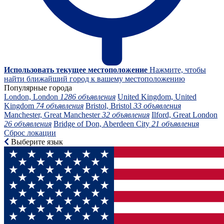
Использовать текущее местоположение
Нажмите, чтобы
найти ближайший город к вашему местоположению
Популярные города
London, London
1286 объявления
United Kingdom, United
Kingdom
74 объявления
Bristol, Bristol
33 объявления
Manchester, Great Manchester
32 объявления
Ilford, Great London
26 объявления
Bridge of Don, Aberdeen City
21 объявления
Сброс локации
Выберите язык