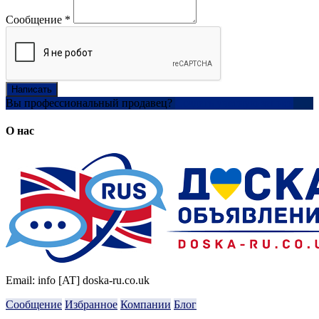
Сообщение
*
Написать
Вы профессиональный продавец?
Создать учетную запись
О нас
Email: info [AT] doska-ru.co.uk
Сообщение
Избранное
Компании
Блог