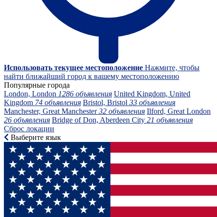
Использовать текущее местоположение
Нажмите, чтобы
найти ближайший город к вашему местоположению
Популярные города
London, London
1286 объявления
United Kingdom, United
Kingdom
74 объявления
Bristol, Bristol
33 объявления
Manchester, Great Manchester
32 объявления
Ilford, Great London
26 объявления
Bridge of Don, Aberdeen City
21 объявления
Сброс локации
Выберите язык