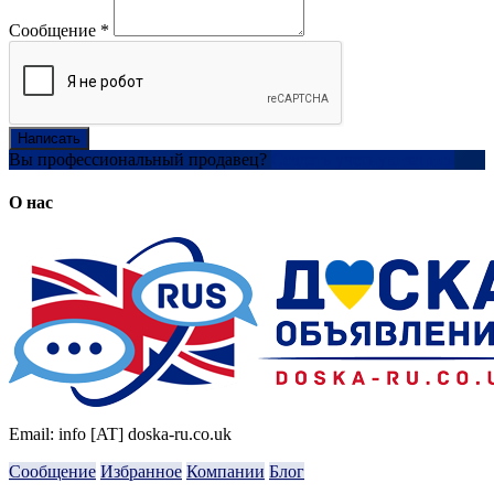
Сообщение
*
Написать
Вы профессиональный продавец?
Создать учетную запись
О нас
Email: info [AT] doska-ru.co.uk
Сообщение
Избранное
Компании
Блог