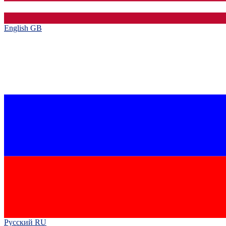
English GB‎
Русский RU‎