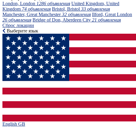
London, London
1286 объявления
United Kingdom, United
Kingdom
74 объявления
Bristol, Bristol
33 объявления
Manchester, Great Manchester
32 объявления
Ilford, Great London
26 объявления
Bridge of Don, Aberdeen City
21 объявления
Сброс локации
Выберите язык
English GB‎