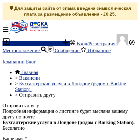
🛡️ Для защиты сайта от спама введена символическая
плата за размещение объявления - £0.25.
Разместить объявление
Вход/Регистрация
Местоположение
Сообщение
Избранное
Компании
Блог
Главная
>
Вакансии
>
Бухгалтерские услуги в Лондоне (рядом с Barking
Station).
>
Отправить другу
Отправить другу
Подробная информация о листинге будет выслана вашему
другу по почте
Бухгалтерские услуги в Лондоне (рядом с Barking Station).
Бесплатно
Ваше имя
*