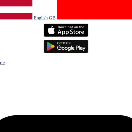
English GB‎
.
ие