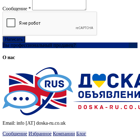
Сообщение
*
Написать
Вы профессиональный продавец?
Создать учетную запись
О нас
Email: info [AT] doska-ru.co.uk
Сообщение
Избранное
Компании
Блог