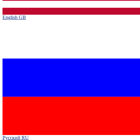
English GB‎
Русский RU‎