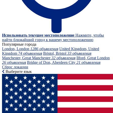
Использовать текущее местоположение
Нажмите, чтобы
найти ближайший город к вашему местоположению
Популярные города
London, London
1286 объявления
United Kingdom, United
Kingdom
74 объявления
Bristol, Bristol
33 объявления
Manchester, Great Manchester
32 объявления
Ilford, Great London
26 объявления
Bridge of Don, Aberdeen City
21 объявления
Сброс локации
Выберите язык