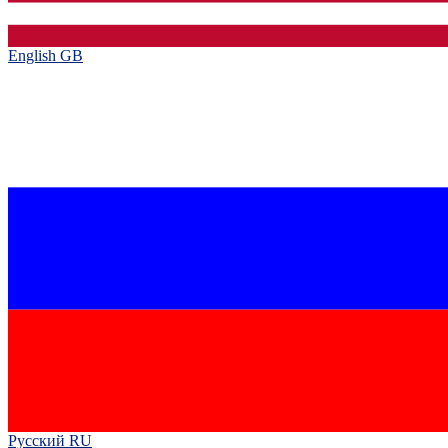
English GB‎
Русский RU‎