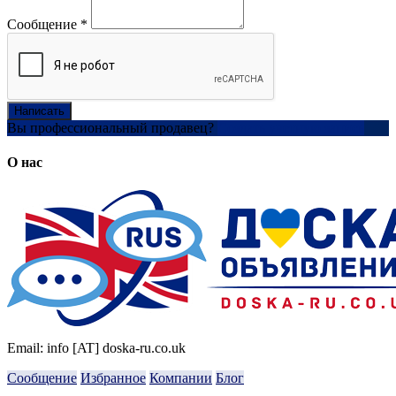
Сообщение
*
Написать
Вы профессиональный продавец?
Создать учетную запись
О нас
Email: info [AT] doska-ru.co.uk
Сообщение
Избранное
Компании
Блог