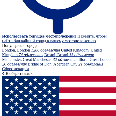
Использовать текущее местоположение
Нажмите, чтобы
найти ближайший город к вашему местоположению
Популярные города
London, London
1286 объявления
United Kingdom, United
Kingdom
74 объявления
Bristol, Bristol
33 объявления
Manchester, Great Manchester
32 объявления
Ilford, Great London
26 объявления
Bridge of Don, Aberdeen City
21 объявления
Сброс локации
Выберите язык