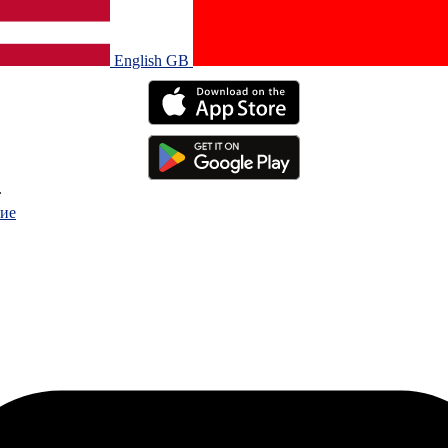
English GB‎
.
ие