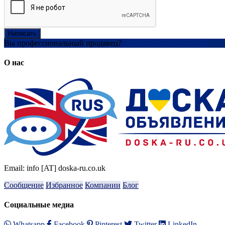
Написать
Вы профессиональный продавец?
Создать учетную запись
О нас
Email: info [AT] doska-ru.co.uk
Сообщение
Избранное
Компании
Блог
Социальные медиа
Whatsapp
Facebook
Pinterest
Twitter
LinkedIn