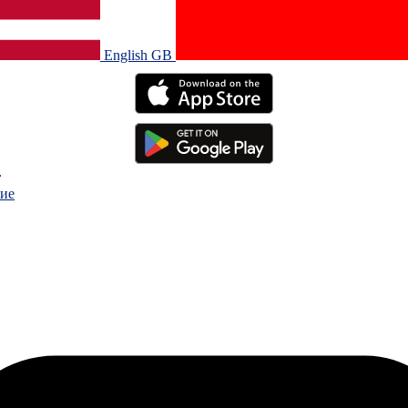
English GB‎
.
ие