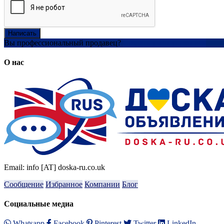
Написать
Вы профессиональный продавец?
Создать учетную запись
О нас
Email: info [AT] doska-ru.co.uk
Сообщение
Избранное
Компании
Блог
Социальные медиа
Whatsapp
Facebook
Pinterest
Twitter
LinkedIn