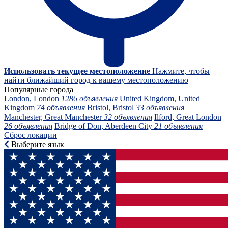
Использовать текущее местоположение
Нажмите, чтобы
найти ближайший город к вашему местоположению
Популярные города
London, London
1286 объявления
United Kingdom, United
Kingdom
74 объявления
Bristol, Bristol
33 объявления
Manchester, Great Manchester
32 объявления
Ilford, Great London
26 объявления
Bridge of Don, Aberdeen City
21 объявления
Сброс локации
Выберите язык