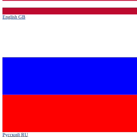
English GB‎
Русский RU‎