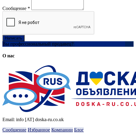
Сообщение
*
Написать
Вы профессиональный продавец?
Создать учетную запись
О нас
Email: info [AT] doska-ru.co.uk
Сообщение
Избранное
Компании
Блог