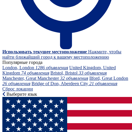
Использовать текущее местоположение
Нажмите, чтобы
найти ближайший город к вашему местоположению
Популярные города
London, London
1286 объявления
United Kingdom, United
Kingdom
74 объявления
Bristol, Bristol
33 объявления
Manchester, Great Manchester
32 объявления
Ilford, Great London
26 объявления
Bridge of Don, Aberdeen City
21 объявления
Сброс локации
Выберите язык