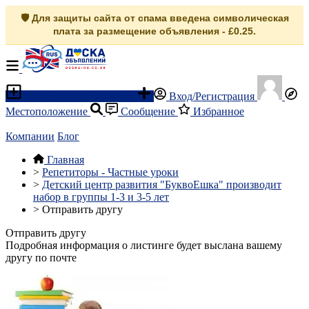
🛡️ Для защиты сайта от спама введена символическая
плата за размещение объявления - £0.25.
Разместить объявление
Вход/Регистрация
Местоположение
Сообщение
Избранное
Компании
Блог
Главная
>
Репетиторы - Частные уроки
>
Детский центр развития "БуквоЕшка" производит
набор в группы 1-3 и 3-5 лет
>
Отправить другу
Отправить другу
Подробная информация о листинге будет выслана вашему
другу по почте