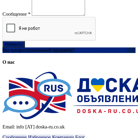
Сообщение
*
Написать
Вы профессиональный продавец?
Создать учетную запись
О нас
Email: info [AT] doska-ru.co.uk
Сообщение
Избранное
Компании
Блог