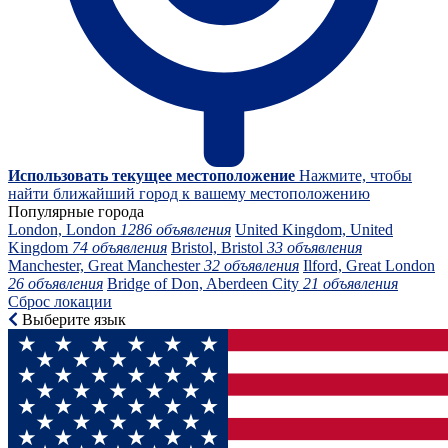
Использовать текущее местоположение
Нажмите, чтобы
найти ближайший город к вашему местоположению
Популярные города
London, London
1286 объявления
United Kingdom, United
Kingdom
74 объявления
Bristol, Bristol
33 объявления
Manchester, Great Manchester
32 объявления
Ilford, Great London
26 объявления
Bridge of Don, Aberdeen City
21 объявления
Сброс локации
Выберите язык