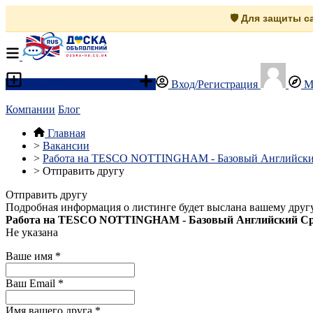
🛡️ Для защиты 
Разместить объявление
Вход/Регистрация
М
Компании
Блог
Главная
>
Вакансии
>
Работа на TESCO NOTTINGHAM - Базовый Английский С
>
Отправить другу
Отправить другу
Подробная информация о листинге будет выслана вашему другу
Работа на TESCO NOTTINGHAM - Базовый Английский Срочн
Не указана
Ваше имя
*
Ваш Email
*
Имя вашего друга
*