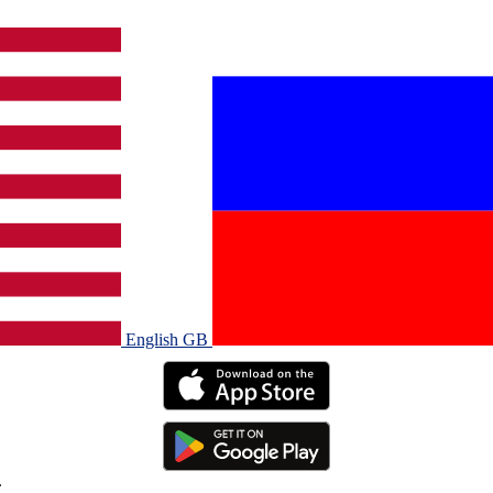
English GB‎
.