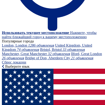
Использовать текущее местоположение
Нажмите, чтобы
найти ближайший город к вашему местоположению
Популярные города
London, London
1286 объявления
United Kingdom, United
Kingdom
74 объявления
Bristol, Bristol
33 объявления
Manchester, Great Manchester
32 объявления
Ilford, Great London
26 объявления
Bridge of Don, Aberdeen City
21 объявления
Сброс локации
Выберите язык