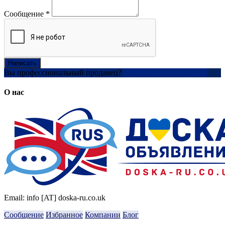
Сообщение
*
Написать
Вы профессиональный продавец?
Создать учетную запись
О нас
Email: info [AT] doska-ru.co.uk
Сообщение
Избранное
Компании
Блог