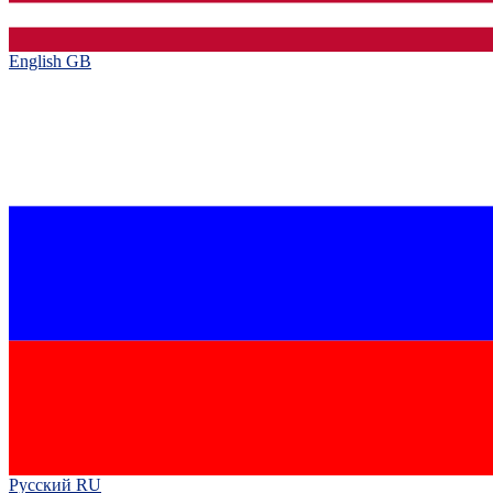
English GB‎
Русский RU‎