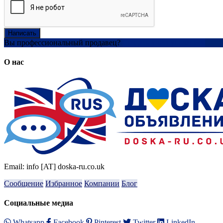
Написать
Вы профессиональный продавец?
Создать учетную запись
О нас
Email: info [AT] doska-ru.co.uk
Сообщение
Избранное
Компании
Блог
Социальные медиа
Whatsapp
Facebook
Pinterest
Twitter
LinkedIn