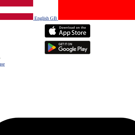
English GB‎
.
ие