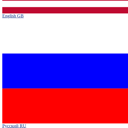
English GB‎
Русский RU‎