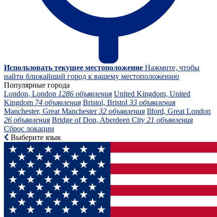
Использовать текущее местоположение
Нажмите, чтобы
найти ближайший город к вашему местоположению
Популярные города
London, London
1286 объявления
United Kingdom, United
Kingdom
74 объявления
Bristol, Bristol
33 объявления
Manchester, Great Manchester
32 объявления
Ilford, Great London
26 объявления
Bridge of Don, Aberdeen City
21 объявления
Сброс локации
Выберите язык