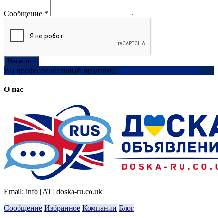
Сообщение
*
Написать
Вы профессиональный продавец?
Создать учетную запись
О нас
Email: info [AT] doska-ru.co.uk
Сообщение
Избранное
Компании
Блог