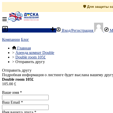
🛡️ Для защиты 
Разместить объявление
Вход/Регистрация
М
Компании
Блог
Главная
>
Аренда комнат Double
>
Double room 105£
>
Отправить другу
Отправить другу
Подробная информация о листинге будет выслана вашему другу
Double room 105£
105.00 £
Ваше имя
*
Ваш Email
*
Имя вашего друга
*