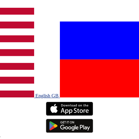
English GB‎
.