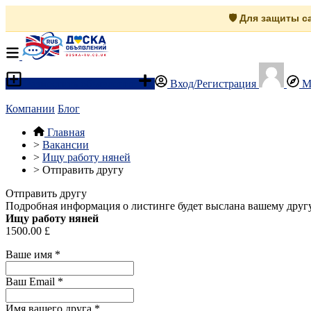
🛡️ Для защиты 
Разместить объявление
Вход/Регистрация
М
Компании
Блог
Главная
>
Вакансии
>
Ищу работу няней
>
Отправить другу
Отправить другу
Подробная информация о листинге будет выслана вашему другу
Ищу работу няней
1500.00 £
Ваше имя
*
Ваш Email
*
Имя вашего друга
*