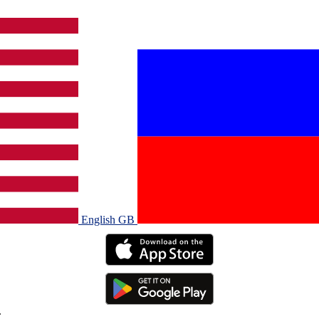
English GB‎
.