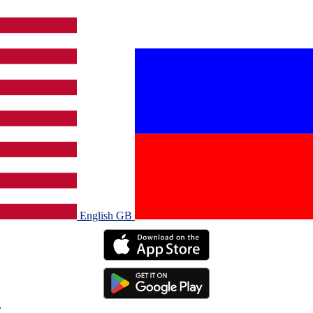
English GB‎
.