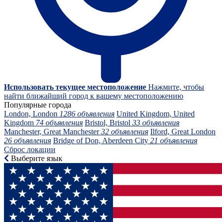
Использовать текущее местоположение
Нажмите, чтобы
найти ближайший город к вашему местоположению
Популярные города
London, London
1286 объявления
United Kingdom, United
Kingdom
74 объявления
Bristol, Bristol
33 объявления
Manchester, Great Manchester
32 объявления
Ilford, Great London
26 объявления
Bridge of Don, Aberdeen City
21 объявления
Сброс локации
Выберите язык